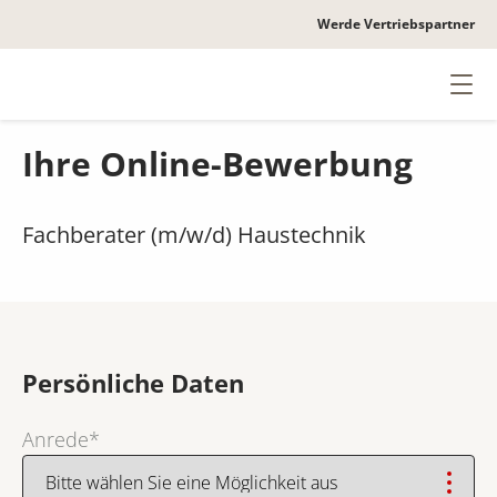
Werde Vertriebspartner
Heinz von Heiden
Men
Wir als Arbeitgeber
Ihre Online-Bewerbung
Wege & Perspektiven
Fachberater (m/w/d) Haustechnik
FAQs
Jobs
Persönliche Daten
Anrede
*