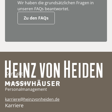
Wir haben die grundsätzlichen Fragen in
unseren FAQs beantwortet.
Zu den FAQs
He
Kontakt
Sarah Nölke
Personalmanagement
karriere@heinzvonheiden.de
Karriere