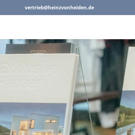
vertrieb@heinzvonheiden.de
Heinz von Heiden
Über uns
Wege & Einstiege
FAQs
Jobs