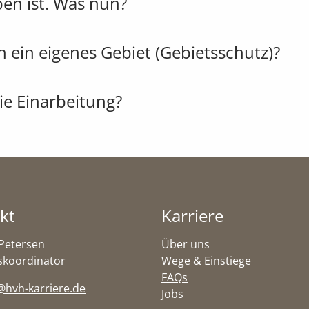
en ist. Was nun?
ein eigenes Gebiet (Gebietsschutz)?
die Einarbeitung?
Heiden
kt
Karriere
Petersen
Über uns
skoordinator
Wege & Einstiege
FAQs
@hvh-karriere.de
Jobs